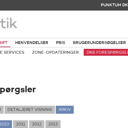
PUNKTUM DK
RIFT
HENVENDELSER
PRIS
BRUGERUNDERSØGELSER
E SERVICES
ZONE-OPDATERINGER
DNS FORESPØRGSL
pørgsler
R
DETALJERET VISNING
ARKIV
2010
2011
2012
2013