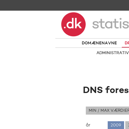
DOMÆNENAVNE
D
ADMINISTRATIV
DNS fores
MIN / MAX VÆRDIE
år
2009