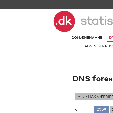
DOMÆNENAVNE
D
ADMINISTRATIV
DNS fores
MIN / MAX VÆRDIE
år
2009