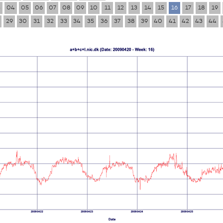
3
04
05
06
07
08
09
10
11
12
13
14
15
16
17
18
19
29
30
31
32
33
34
35
36
37
38
39
40
41
42
43
44