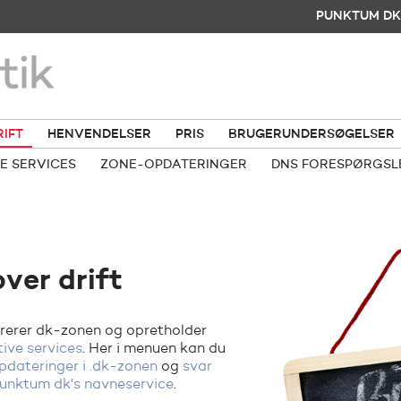
PUNKTUM DK
RIFT
HENVENDELSER
PRIS
BRUGERUNDERSØGELSER
E SERVICES
ZONE-OPDATERINGER
DNS FORESPØRGSL
over drift
rerer dk-zonen og opretholder
tive services
. Her i menuen kan du
pdateringer i .dk-zonen
og
svar
 Punktum dk's navneservice
.