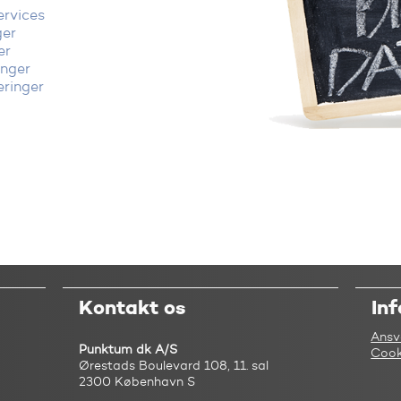
ervices
ger
er
nger
ringer
Kontakt os
In
Ansv
Punktum dk A/S
Cook
Ørestads Boulevard 108, 11. sal
2300 København S