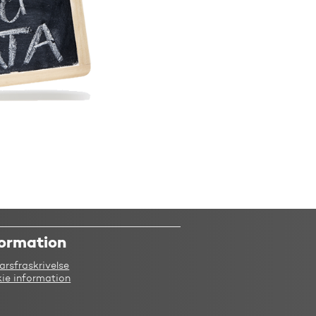
formation
arsfraskrivelse
ie information