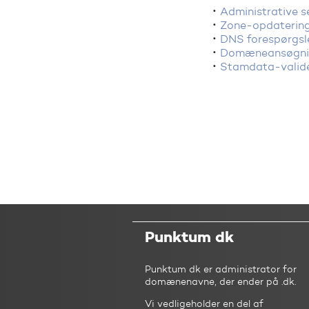
Administrative s
Zone-opdaterin
DNS forespørgsl
Domæneansøgni
Stamdata-valide
Punktum dk
Punktum dk er administrator for
domænenavne, der ender på .dk.
Vi vedligeholder en del af